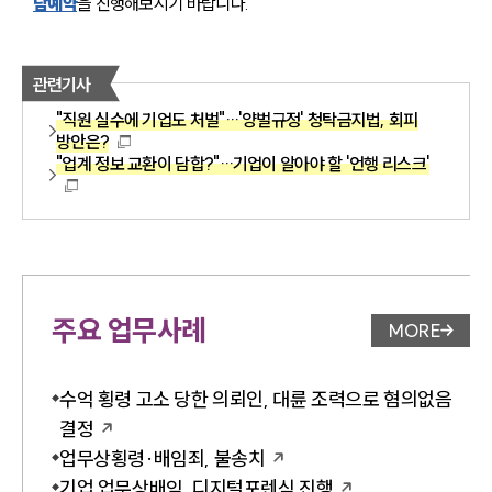
담예약
을 진행해보시기 바랍니다.
관련기사
"직원 실수에 기업도 처벌"…'양벌규정' 청탁금지법, 회피
방안은?
"업계 정보 교환이 담합?"…기업이 알아야 할 '언행 리스크'
주요 업무사례
MORE
업무사례 
수억 횡령 고소 당한 의뢰인, 대륜 조력으로 혐의없음
결정
업무상횡령·배임죄, 불송치
기업 업무상배임, 디지털포렌식 진행