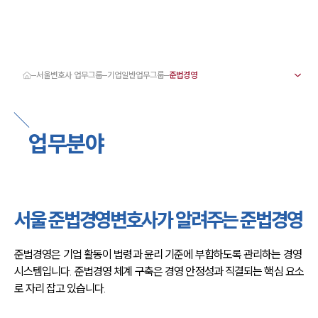
서울변호사 업무그룹
기업일반업무그룹
대륜 서울로펌 강점
서울변호사
형사변호사
업무분야
강남이혼변호사
서울학교폭력변호사
서울부동산변호사
서울음주운전·교통사고변호사
서울변호사 업무분야
서울변호사 주요 업무사례
서울 준법경영변호사가 알려주는 준법경영
서울 분사무소 오시는 길
서울변호사상담 상담접수
채용정보
준법경영은 기업 활동이 법령과 윤리 기준에 부합하도록 관리하는 경영 
시스템입니다. 준법경영 체계 구축은 경영 안정성과 직결되는 핵심 요소
로 자리 잡고 있습니다.