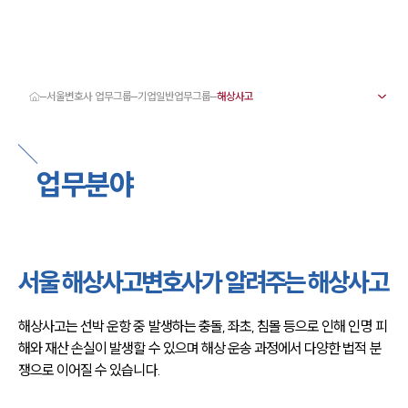
서울변호사 업무그룹
기업일반업무그룹
대륜 서울로펌 강점
서울변호사
형사변호사
업무분야
강남이혼변호사
서울학교폭력변호사
서울부동산변호사
서울음주운전·교통사고변호사
서울변호사 업무분야
서울변호사 주요 업무사례
서울 해상사고변호사가 알려주는 해상사고
서울 분사무소 오시는 길
서울변호사상담 상담접수
채용정보
해상사고는 선박 운항 중 발생하는 충돌, 좌초, 침몰 등으로 인해 인명 피
해와 재산 손실이 발생할 수 있으며 해상 운송 과정에서 다양한 법적 분
쟁으로 이어질 수 있습니다.