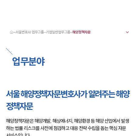
서울변호사 업무그룹
기업일반업무그룹
대륜 서울로펌 강점
서울변호사
형사변호사
업무분야
강남이혼변호사
서울학교폭력변호사
서울부동산변호사
서울음주운전·교통사고변호사
서울변호사 업무분야
서울변호사 주요 업무사례
서울 해양정책자문변호사가 알려주는 해양
서울 분사무소 오시는 길
서울변호사상담 상담접수
정책자문
채용정보
해양정책자문은 해양개발, 해상에너지, 해양환경 등 해양 산업에서 발생
하는 법률 리스크를 사전에 점검하고 대응 전략 수립을 돕는 핵심 자문 
서비스입니다.