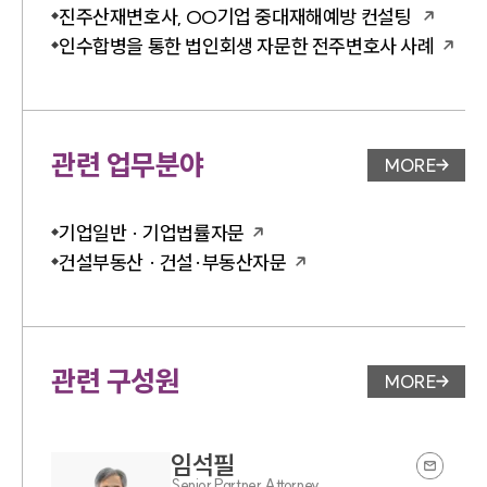
진주산재변호사, OO기업 중대재해예방 컨설팅
인수합병을 통한 법인회생 자문한 전주변호사 사례
관련 업무분야
MORE
업무분야 
기업일반 · 기업법률자문
건설부동산 · 건설·부동산자문
관련 구성원
MORE
변호사 페
임석필
Senior Partner Attorney