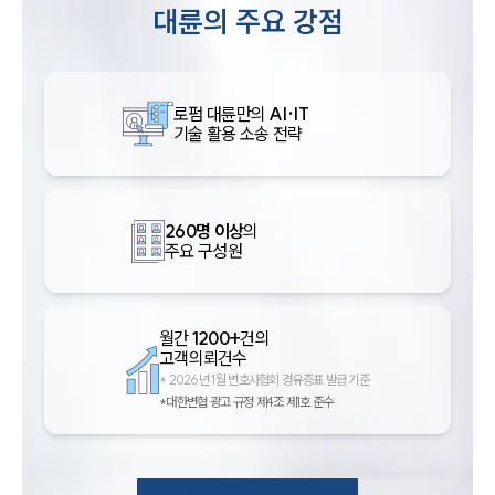
대륜의 주요 강점
로펌 대륜만의
AI·IT
기술 활용 소송 전략
260명 이상
의
주요 구성원
월간
1200+
건의
고객의뢰건수
*
2026년 1월 변호사협회 경유증표 발급 기준
*대한변협 광고 규정 제4조 제1호 준수