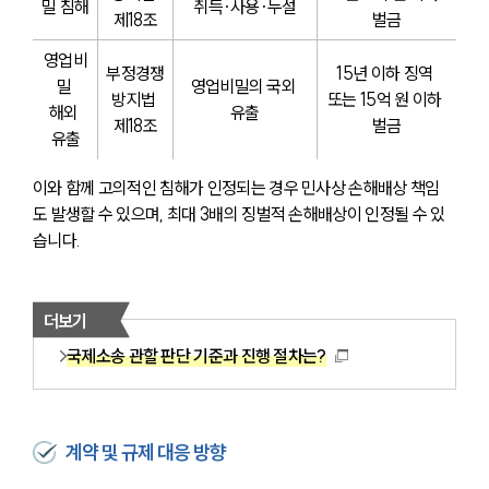
밀 침해
취득·사용·누설
제18조
벌금
영업비
부정경쟁
15년 이하 징역 
밀 
영업비밀의 국외 
방지법 
또는 15억 원 이하 
해외 
유출
제18조
벌금
유출
이와 함께 고의적인 침해가 인정되는 경우 민사상 손해배상 책임
도 발생할 수 있으며, 최대 3배의 징벌적 손해배상이 인정될 수 있
습니다.
더보기
국제소송 관할 판단 기준과 진행 절차는?
계약 및 규제 대응 방향