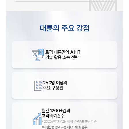
대륜의 주요 강점
로펌 대륜만의
AI·IT
기술 활용 소송 전략
260명 이상
의
주요 구성원
월간
1200+
건의
고객의뢰건수
*
2026년 1월 변호사협회 경유증표 발급 기준
*대한변협 광고 규정 제4조 제1호 준수