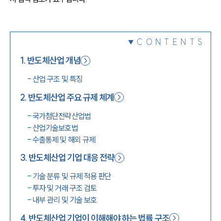
1800-7905
CONTENTS
1
.
반도체산업 개념
-
산업 구조 및 특징
2
.
반도체산업 주요 규제 체계
-
국가첨단전략산업법
-
산업기술보호법
-
수출통제 및 해외 규제
3
.
반도체산업 기업 대응 전략
-
기술 분류 및 규제 적용 판단
-
투자 및 거래 구조 검토
-
내부 관리 및 기술 보호
4
.
반도체산업 기업이 이해해야 하는 법률 구조