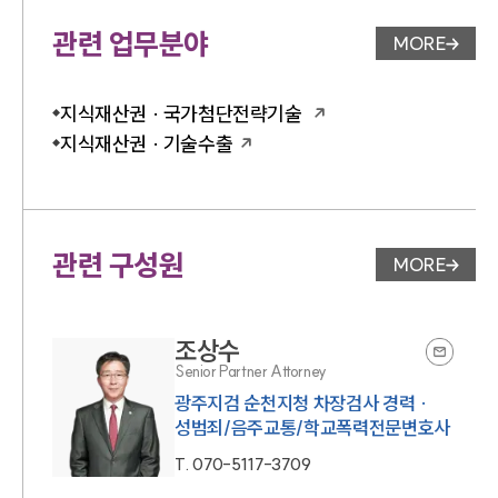
관련 업무분야
MORE
업무분야 
지식재산권 · 국가첨단전략기술
지식재산권 · 기술수출
관련 구성원
MORE
변호사 페
조상수
Senior Partner Attorney
광주지검 순천지청 차장검사 경력 ·
성범죄/음주교통/학교폭력전문변호사
T.
070-5117-3709