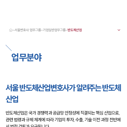
서울변호사 업무그룹
기업일반업무그룹
대륜 서울로펌 강점
서울변호사
형사변호사
업무분야
강남이혼변호사
서울학교폭력변호사
서울부동산변호사
서울음주운전·교통사고변호사
서울변호사 업무분야
서울변호사 주요 업무사례
서울 반도체산업변호사가 알려주는 반도체
서울 분사무소 오시는 길
서울변호사상담 상담접수
산업
채용정보
반도체산업은 국가 경쟁력과 공급망 안정성에 직결되는 핵심 산업으로, 
관련 법령과 규제 체계에 따라 기업의 투자, 수출, 기술 이전 과정 전반에
서 법적 검토가 요구됩니다.