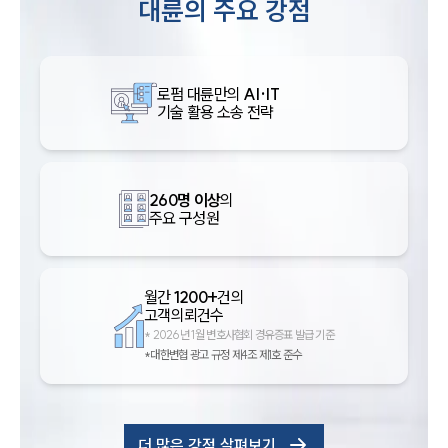
대륜의 주요 강점
로펌 대륜만의
AI·IT
기술 활용 소송 전략
260명 이상
의
주요 구성원
월간
1200+
건의
고객의뢰건수
*
2026년 1월 변호사협회 경유증표 발급 기준
*대한변협 광고 규정 제4조 제1호 준수
더 많은 강점 살펴보기