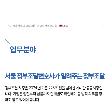
서울변호사 업무그룹
기업일반업무그룹
대륜 서울로펌 강점
서울변호사
형사변호사
업무분야
강남이혼변호사
서울학교폭력변호사
서울부동산변호사
서울음주운전·교통사고변호사
서울변호사 업무분야
서울변호사 주요 업무사례
서울 정부조달변호사가 알려주는 정부조달
서울 분사무소 오시는 길
서울변호사상담 상담접수
채용정보
정부조달 시장은 2024년 기준 225조 원을 넘어선 거대한 공공시장입
니다. 기업은 입찰부터 납품까지 단계별로 확인해야 할 법적 의무를 정
확히 알고 있어야 합니다.