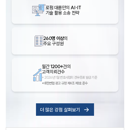
로펌 대륜만의
AI·IT
기술 활용 소송 전략
260명 이상
의
주요 구성원
월간
1200+
건의
고객의뢰건수
*
2026년 1월 변호사협회 경유증표 발급 기준
*대한변협 광고 규정 제4조 제1호 준수
더 많은 강점 살펴보기