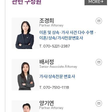
관련 구성원
MORE
변호사 페
조경희
Partner Attorney
이혼 및 상속·가사 사건 다수 수행 ·
이혼/상속/가사전문변호사
T.
070-5221-2387
배서정
Senior Associate Attorney
가사/상속전문 변호사
T.
070-7510-1118
양기연
Partner Attorney