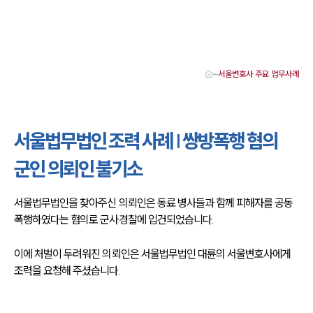
서울변호사 주요 업무사례
대륜 서울로펌 강점
서울변호사
형사변호사
서울법무법인 조력 사례 | 쌍방폭행 혐의
강남이혼변호사
서울학교폭력변호사
군인 의뢰인 불기소
서울부동산변호사
서울음주운전·교통사고변호사
서울변호사 업무분야
서울법무법인을 찾아주신 의뢰인은 동료 병사들과 함께 피해자를 공동
서울변호사 주요 업무사례
폭행하였다는 혐의로 군사경찰에 입건되었습니다.
서울 분사무소 오시는 길
서울변호사상담 상담접수
채용정보
이에 처벌이 두려워진 의뢰인은 서울법무법인 대륜의 서울변호사에게
조력을 요청해 주셨습니다.