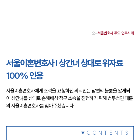
서울변호사 주요 업무사례
대륜 서울로펌 강점
서울변호사
형사변호사
서울이혼변호사 | 상간녀 상대로 위자료
강남이혼변호사
서울학교폭력변호사
100% 인용
서울부동산변호사
서울음주운전·교통사고변호사
서울변호사 업무분야
서울이혼변호사에게 조력을 요청하신 의뢰인은 남편의 불륜을 알게되
서울변호사 주요 업무사례
어 상간녀를 상대로 손해배상 청구 소송을 진행하기 위해 법무법인 대륜
서울 분사무소 오시는 길
서울변호사상담 상담접수
의 서울이혼변호사를 찾아주셨습니다.
채용정보
CONTENTS