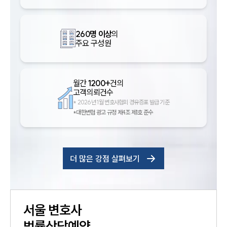
260명 이상
의
주요 구성원
월간
1200+
건의
고객의뢰건수
*
2026년 1월 변호사협회 경유증표 발급 기준
*대한변협 광고 규정 제4조 제1호 준수
더 많은 강점 살펴보기
서울
변호사
법률상담예약