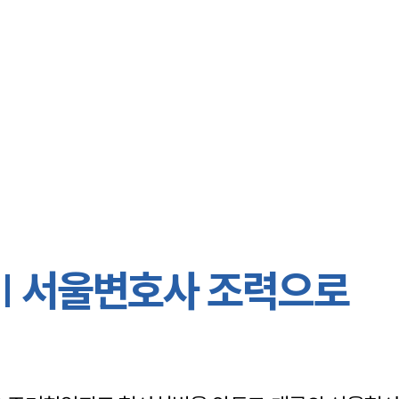
대륜 서울로펌
서울변호사
형사변호사
강남이혼변호
서울학교폭력
서울부동산변
| 서울변호사 조력으로
서울음주운전
서울변호사 
서울변호사 주
서울 분사무소
서울변호사상