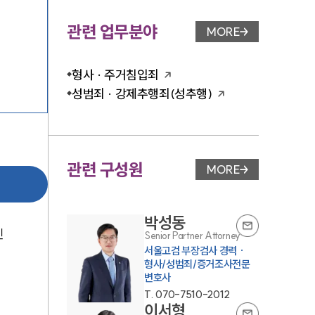
관련 업무분야
MORE
업무분야 페이지 이
형사 · 주거침입죄
성범죄 · 강제추행죄(성추행)
관련 구성원
MORE
변호사 페이지 이동
박성동
친
Senior Partner Attorney
서울고검 부장검사 경력 ·
형사/성범죄/증거조사전문
변호사
T.
070-7510-2012
이서형