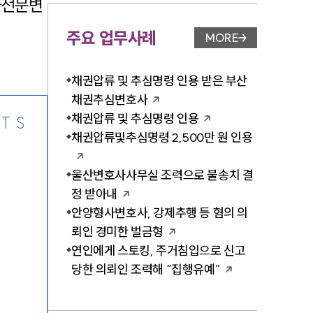
사전문변
주요 업무사례
MORE
업무사례 페이지 이
-7905
채권압류 및 추심명령 인용 받은 부산
채권추심변호사
채권압류 및 추심명령 인용
TS
채권압류및추심명령 2,500만 원 인용
울산변호사사무실 조력으로 불송치 결
정 받아내
안양형사변호사, 강제추행 등 혐의 의
뢰인 경미한 벌금형
연인에게 스토킹, 주거침입으로 신고
당한 의뢰인 조력해 “집행유예”