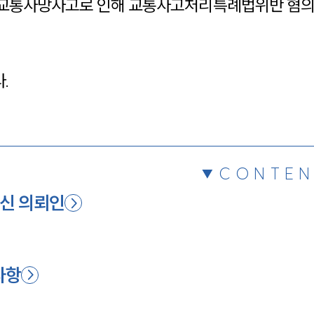
 교통사망사고로 인해 교통사고처리특례법위반 혐의
채용정보
.
1800
CONTEN
신 의뢰인
사항