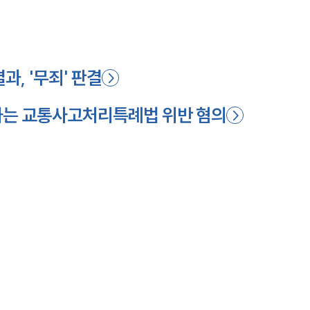
, '무죄' 판결
는 교통사고처리특례법 위반 혐의