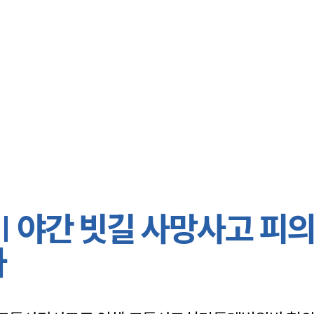
대륜 서울로펌
서울변호사
형사변호사
강남이혼변호
서울학교폭력
서울부동산변
 야간 빗길 사망사고 피
서울음주운전
서울변호사 
사
서울변호사 주
서울 분사무소
서울변호사상