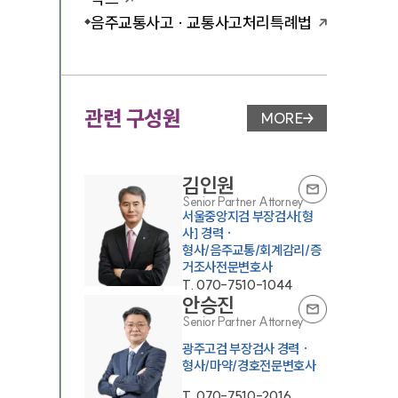
음주교통사고 · 교통사고처리특례법
관련 구성원
MORE
변호사 페이지 이동
김인원
Senior Partner Attorney
서울중앙지검 부장검사[형
사] 경력 ·
형사/음주교통/회계감리/증
거조사전문변호사
T.
070-7510-1044
안승진
Senior Partner Attorney
광주고검 부장검사 경력 ·
형사/마약/경호전문변호사
T.
070-7510-2016