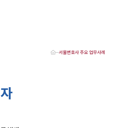
1800-7905
 강점
서울변호사 주요 업무사례
사
변호사
호사
의자
·교통사고변호사
업무분야
요 업무사례
 오시는 길
담 상담접수