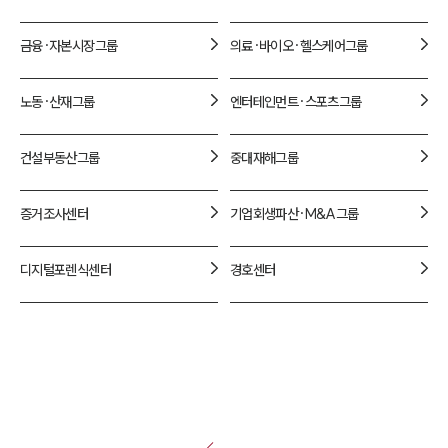
금융·자본시장
그룹
의료·바이오·헬스케어
그룹
노동·산재
그룹
엔터테인먼트·스포츠
그룹
건설부동산
그룹
중대재해
그룹
증거조사
센터
기업회생파산·M&A
그룹
디지털포렌식
센터
경호
센터