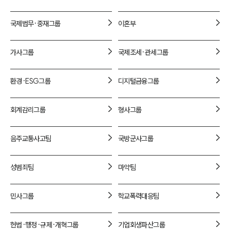
1800-7905
국제법무·중재
그룹
이혼
부
가사
그룹
국제조세·관세
그룹
환경·ESG
그룹
디지털금융
그룹
회계감리
그룹
형사
그룹
음주교통사고
팀
국방군사
그룹
성범죄
팀
마약
팀
민사
그룹
학교폭력대응
팀
헌법·행정·규제·개혁
그룹
기업회생파산
그룹