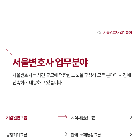
서울변호사 업무분야
대륜 서울로펌 강점
서울변호사
형사변호사
서울변호사 업무분야
강남이혼변호사
서울학교폭력변호사
서울부동산변호사
서울변호사는 사건 규모에 적합한 그룹을 구성해 모든 분야의 사건에
서울음주운전·교통사고변호사
신속하게 대응하고 있습니다.
서울변호사 업무분야
서울변호사 주요 업무사례
서울 분사무소 오시는 길
서울변호사상담 상담접수
채용정보
기업일반
그룹
지식재산권
그룹
공정거래
그룹
관세·국제통상
그룹