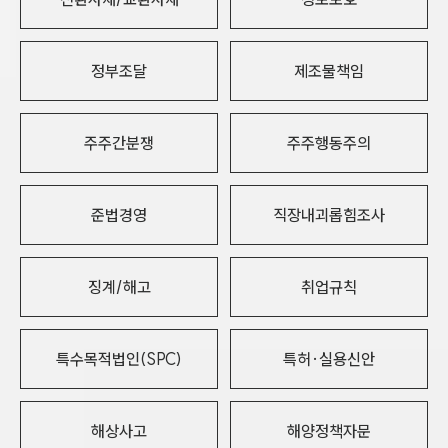
정부조달
제조물책임
주주간분쟁
주주행동주의
준법경영
직장내괴롭힘조사
징계/해고
취업규칙
특수목적법인(SPC)
특허·실용신안
해상사고
해양정책자문