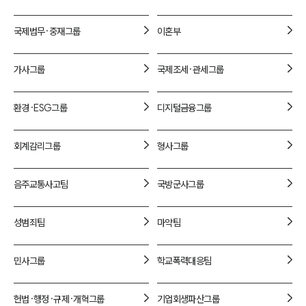
1800-7905
국제법무·중재
그룹
이혼
부
가사
그룹
국제조세·관세
그룹
환경·ESG
그룹
디지털금융
그룹
회계감리
그룹
형사
그룹
음주교통사고
팀
국방군사
그룹
성범죄
팀
마약
팀
민사
그룹
학교폭력대응
팀
헌법·행정·규제·개혁
그룹
기업회생파산
그룹