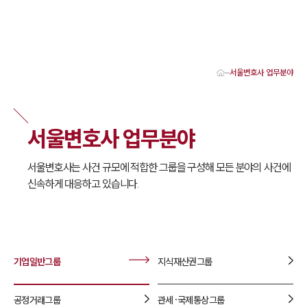
서울변호사 업무분야
대륜 서울로펌 강점
서울변호사
형사변호사
서울변호사 업무분야
강남이혼변호사
서울학교폭력변호사
서울부동산변호사
서울변호사는 사건 규모에 적합한 그룹을 구성해 모든 분야의 사건에
서울음주운전·교통사고변호사
신속하게 대응하고 있습니다.
서울변호사 업무분야
서울변호사 주요 업무사례
서울 분사무소 오시는 길
서울변호사상담 상담접수
채용정보
기업일반
그룹
지식재산권
그룹
공정거래
그룹
관세·국제통상
그룹