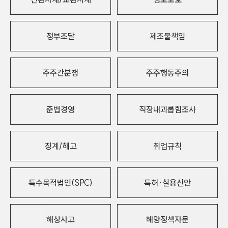
정부조달
제조물책임
주주간분쟁
주주행동주의
준법경영
직장내괴롭힘조사
징계/해고
취업규칙
특수목적법인(SPC)
특허·실용신안
해상사고
해양정책자문