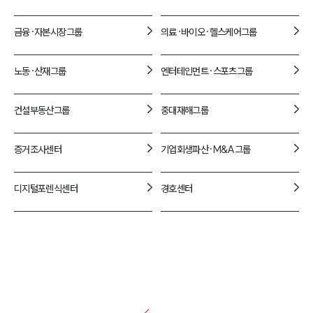
금융·자본시장
그룹
의료·바이오·헬스케어
그룹
노동·산재
그룹
엔터테인먼트·스포츠
그룹
건설부동산
그룹
중대재해
그룹
증거조사
센터
기업회생파산·M&A
그룹
디지털포렌식
센터
경호
센터